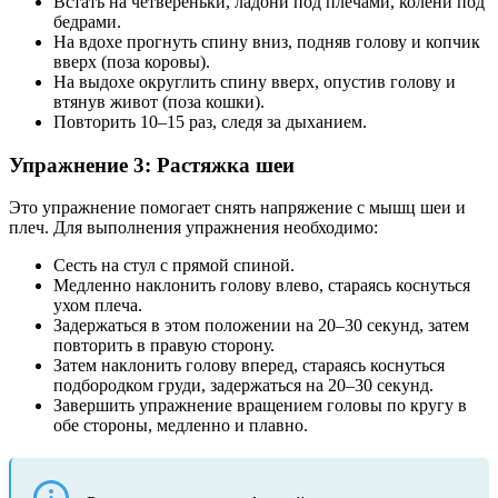
Встать на четвереньки, ладони под плечами, колени под
бедрами.
На вдохе прогнуть спину вниз, подняв голову и копчик
вверх (поза коровы).
На выдохе округлить спину вверх, опустив голову и
втянув живот (поза кошки).
Повторить 10–15 раз, следя за дыханием.
Упражнение 3: Растяжка шеи
Это упражнение помогает снять напряжение с мышц шеи и
плеч. Для выполнения упражнения необходимо:
Сесть на стул с прямой спиной.
Медленно наклонить голову влево, стараясь коснуться
ухом плеча.
Задержаться в этом положении на 20–30 секунд, затем
повторить в правую сторону.
Затем наклонить голову вперед, стараясь коснуться
подбородком груди, задержаться на 20–30 секунд.
Завершить упражнение вращением головы по кругу в
обе стороны, медленно и плавно.