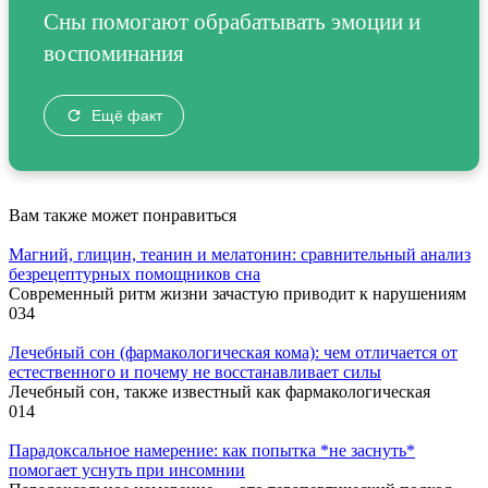
Сны помогают обрабатывать эмоции и
воспоминания
Ещё факт
Вам также может понравиться
Магний, глицин, теанин и мелатонин: сравнительный анализ
безрецептурных помощников сна
Современный ритм жизни зачастую приводит к нарушениям
0
34
Лечебный сон (фармакологическая кома): чем отличается от
естественного и почему не восстанавливает силы
Лечебный сон, также известный как фармакологическая
0
14
Парадоксальное намерение: как попытка *не заснуть*
помогает уснуть при инсомнии