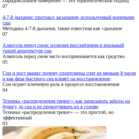
Парадоксальное намерение — это терапевтический подход
0
7
4-7-8 дыхание: протокол засыпания, используемый военными
сша
Методика 4-7-8 дыхания, также известная как «дыхание
0
7
Алкоголь перед сном: иллюзия расслабления и реальный
ущерб архитектуре сна
Алкоголь перед сном часто воспринимается как средство
0
5
Сон и рост мышц: почему спортсмены спят не меньше 8 часов
и как фаза быстрого сна влияет на восстановление
Сон играет ключевую роль в процессе восстановления
0
4
Техника «распределения тревог»: как записывать заботы на
бумагу до сна и не прокручивать их в голове
Техника «распределения тревог» — это простой, но
эффективный
0
3