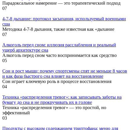
Парадоксальное намерение — это терапевтический подход
0
7
4-7-8 дыхание: протокол засыпания, используемый военными
сша
Методика 4-7-8 дыхания, также известная как «дыхание
0
7
Алкоголь перед сном: иллюзия расслабления и реальный
ущерб архитектуре сна
Алкоголь перед сном часто воспринимается как средство
0
5
Сон и рост мышц: почему спортсмены спят не меньше 8 часов
и как фаза быстрого сна влияет на восстановление
Сон играет ключевую роль в процессе восстановления
0
4
Техника «распределения тревог»: как записывать заботы на
бумагу до сна и не прокручивать их в голове
Техника «распределения тревог» — это простой, но
эффективный
0
3
Продукты с высоким содержанием триптофана: меню для