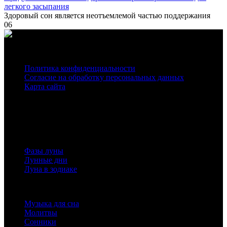
легкого засыпания
Здоровый сон является неотъемлемой частью поддержания
0
6
О нас
Политика конфиденциальности
Согласие на обработку персональных данных
Карта сайта
На нашем сайте используются cookie
для сбора статистической информации.
Сайт может содержать контент, не предназначенный для лиц младше 16-ти лет.
Луна
Фазы луны
Лунные дни
Луна в зодиаке
Полезная информация
Музыка для сна
Молитвы
Сонники