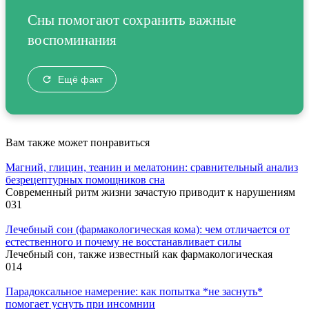
Сны помогают сохранить важные
воспоминания
Ещё факт
Вам также может понравиться
Магний, глицин, теанин и мелатонин: сравнительный анализ
безрецептурных помощников сна
Современный ритм жизни зачастую приводит к нарушениям
0
31
Лечебный сон (фармакологическая кома): чем отличается от
естественного и почему не восстанавливает силы
Лечебный сон, также известный как фармакологическая
0
14
Парадоксальное намерение: как попытка *не заснуть*
помогает уснуть при инсомнии