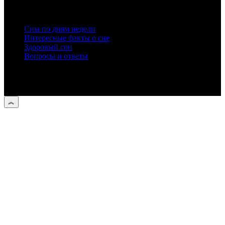
О сне
Сны по дням недели
Интересные факты о сне
Здоровый сон
Вопросы и ответы
DESIGNET DREAM FIELDS © 2026 Все толкования снов в
одном месте