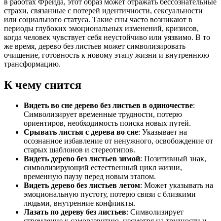
в работах Фрейда, этот образ может отражать бессознательные
страхи, связанные с потерей идентичности, сексуальности
или социального статуса. Такие сны часто возникают в
периоды глубоких эмоциональных изменений, кризисов,
когда человек чувствует себя неустойчиво или уязвимо. В то
же время, дерево без листьев может символизировать
очищение, готовность к новому этапу жизни и внутреннюю
трансформацию.
К чему снится
Видеть во сне дерево без листьев в одиночестве
:
Символизирует временные трудности, потерю
ориентиров, необходимость поиска новых путей.
Срывать листья с дерева во сне
: Указывает на
осознанное избавление от ненужного, освобождение от
старых шаблонов и стереотипов.
Видеть дерево без листьев зимой
: Позитивный знак,
символизирующий естественный цикл жизни,
временную паузу перед новым этапом.
Видеть дерево без листьев летом
: Может указывать на
эмоциональную пустоту, потерю связи с близкими
людьми, внутренние конфликты.
Лазать по дереву без листьев
: Символизирует
стремление к саморазвитию, несмотря на трудности и