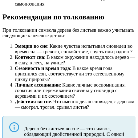
самопознания.
Рекомендации по толкованию
При толковании символа дерева без листьев важно учитывать
следующие ключевые детали:
Эмоции во сне
: Какие чувства испытывал сновидец во
время сна — тревога, спокойствие, грусть или радость?
Контекст сна
: В каком окружении находилось дерево —
в саду, в лесу, на улице?
Сезонность и время года
: В какое время года
приснился сон, соответствует ли это естественному
циклу природы?
Личные ассоциации
: Какие личные воспоминания,
события или переживания связаны у сновидца с
деревьями и их состоянием?
Действия во сне
: Что именно делал сновидец с деревом
— смотрел, трогал, срывал листья?
Дерево без листьев во сне — это символ,
обладающий двойственной природой. С одной