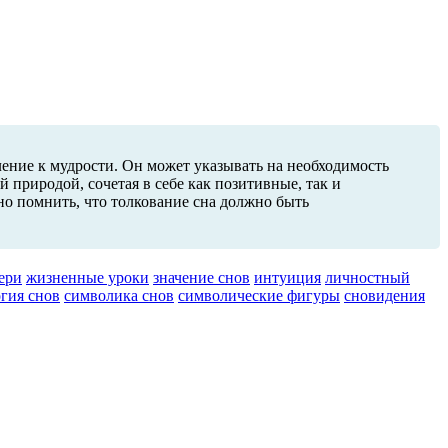
ление к мудрости. Он может указывать на необходимость
природой, сочетая в себе как позитивные, так и
но помнить, что толкование сна должно быть
ери
жизненные уроки
значение снов
интуиция
личностный
гия снов
символика снов
символические фигуры
сновидения