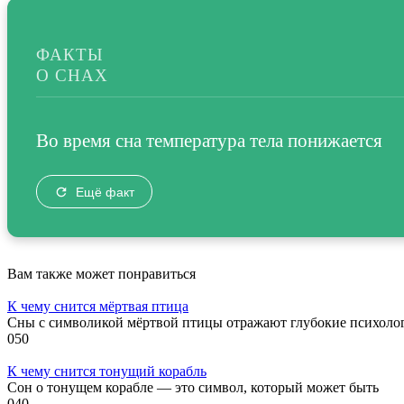
ФАКТЫ
О СНАХ
Во время сна температура тела понижается
Ещё факт
Вам также может понравиться
К чему снится мёртвая птица
Сны с символикой мёртвой птицы отражают глубокие психоло
0
50
К чему снится тонущий корабль
Сон о тонущем корабле — это символ, который может быть
0
40