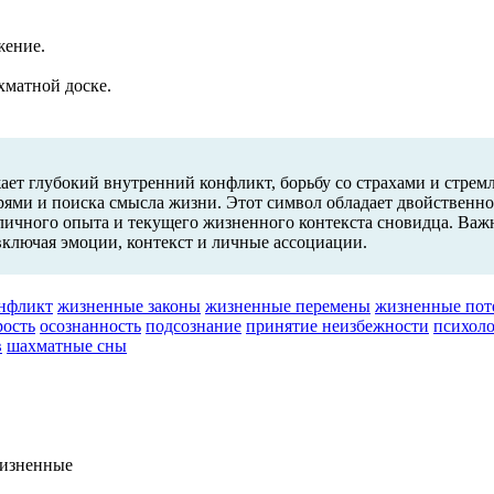
жение.
хматной доске.
ает глубокий внутренний конфликт, борьбу со страхами и стрем
ями и поиска смысла жизни. Этот символ обладает двойственной 
т личного опыта и текущего жизненного контекста сновидца. Важ
ключая эмоции, контекст и личные ассоциации.
нфликт
жизненные законы
жизненные перемены
жизненные пот
рость
осознанность
подсознание
принятие неизбежности
психоло
в
шахматные сны
жизненные