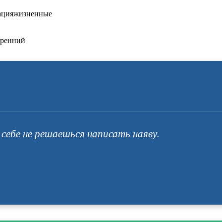
тацияжизненные
тренний
себе не решаешься написать наяву.