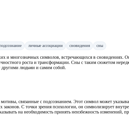
подсознание
личные ассоциации
сновидения
сны
ких и многозначных символов, встречающихся в сновидениях. О
ичностного роста и трансформации. Сны с таким сюжетом неред
 другими людьми и самим собой.
 мотивы, связанные с подсознанием. Этот символ может указыва
х законов. С точки зрения психологии, он символизирует внут
указывать на необходимость принять неизбежность изменений, п