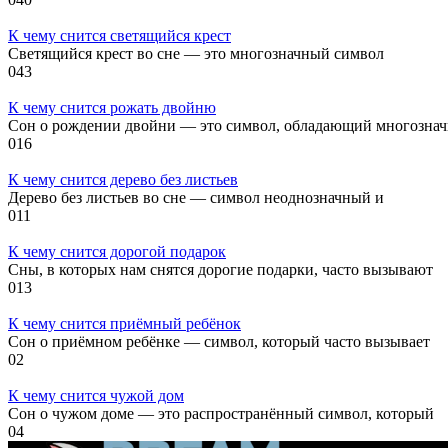
К чему снится светящийся крест
Светящийся крест во сне — это многозначный символ
0
43
К чему снится рожать двойню
Сон о рождении двойни — это символ, обладающий многозна
0
16
К чему снится дерево без листьев
Дерево без листьев во сне — символ неоднозначный и
0
11
К чему снится дорогой подарок
Сны, в которых нам снятся дорогие подарки, часто вызывают
0
13
К чему снится приёмный ребёнок
Сон о приёмном ребёнке — символ, который часто вызывает
0
2
К чему снится чужой дом
Сон о чужом доме — это распространённый символ, который
0
4