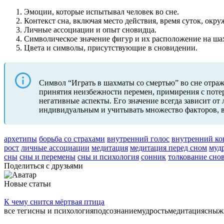
Эмоции, которые испытывал человек во сне.
Контекст сна, включая место действия, время суток, окру
Личные ассоциации и опыт сновидца.
Символическое значение фигур и их расположение на ша
Цвета и символы, присутствующие в сновидении.
Символ “Играть в шахматы со смертью” во сне отраж
принятия неизбежности перемен, примирения с потер
негативные аспекты. Его значение всегда зависит о
индивидуальным и учитывать множество факторов, в
архетипы
борьба со страхами
внутренний голос
внутренний ко
рост
личные ассоциации
медитация
медитация перед сном
муд
сны
сны и перемены
сны и психология
сонник
толкование сно
Поделиться с друзьями
Новые статьи
К чему снится мёртвая птица
все тегисны и психологияподсознаниемудростьмедитациясны