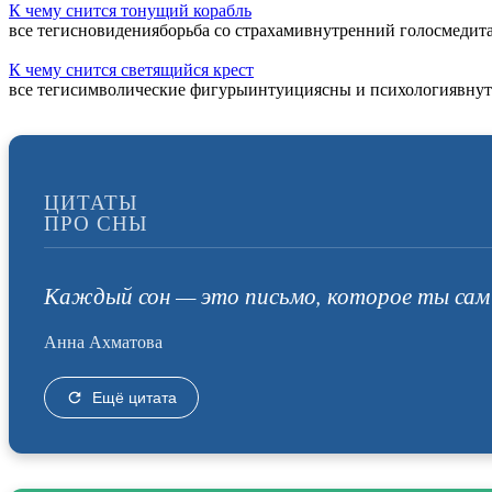
К чему снится тонущий корабль
все тегисновиденияборьба со страхамивнутренний голосмеди
К чему снится светящийся крест
все тегисимволические фигурыинтуициясны и психологиявну
ЦИТАТЫ
ПРО СНЫ
Каждый сон — это письмо, которое ты сам 
Анна Ахматова
Ещё цитата