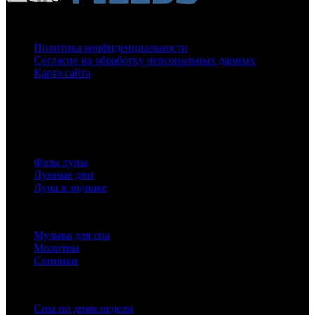
О нас
Политика конфиденциальности
Согласие на обработку персональных данных
Карта сайта
На нашем сайте используются cookie
для сбора статистической информации.
Сайт может содержать контент, не предназначенный для лиц младше 16-ти лет.
Луна
Фазы луны
Лунные дни
Луна в зодиаке
Полезная информация
Музыка для сна
Молитвы
Сонники
О сне
Сны по дням недели