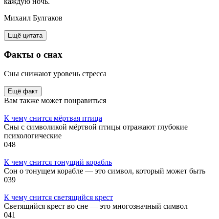
каждую ночь.
Михаил Булгаков
Ещё цитата
Факты
о снах
Сны снижают уровень стресса
Ещё факт
Вам также может понравиться
К чему снится мёртвая птица
Сны с символикой мёртвой птицы отражают глубокие
психологические
0
48
К чему снится тонущий корабль
Сон о тонущем корабле — это символ, который может быть
0
39
К чему снится светящийся крест
Светящийся крест во сне — это многозначный символ
0
41