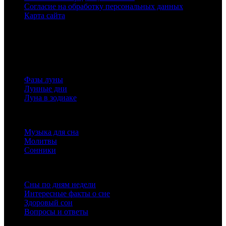
Согласие на обработку персональных данных
Карта сайта
На нашем сайте используются cookie
для сбора статистической информации.
Сайт может содержать контент, не предназначенный для лиц младше 16-ти лет.
Луна
Фазы луны
Лунные дни
Луна в зодиаке
Полезная информация
Музыка для сна
Молитвы
Сонники
О сне
Сны по дням недели
Интересные факты о сне
Здоровый сон
Вопросы и ответы