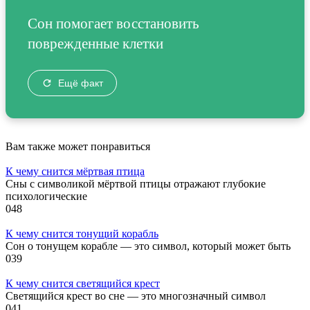
Сон помогает восстановить
поврежденные клетки
Ещё факт
Вам также может понравиться
К чему снится мёртвая птица
Сны с символикой мёртвой птицы отражают глубокие
психологические
0
48
К чему снится тонущий корабль
Сон о тонущем корабле — это символ, который может быть
0
39
К чему снится светящийся крест
Светящийся крест во сне — это многозначный символ
0
41