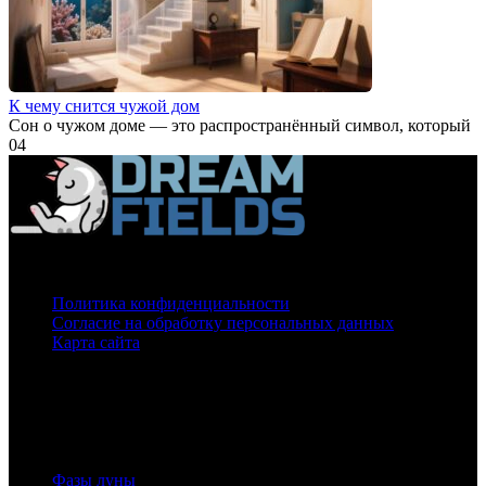
К чему снится чужой дом
Сон о чужом доме — это распространённый символ, который
0
4
О нас
Политика конфиденциальности
Согласие на обработку персональных данных
Карта сайта
На нашем сайте используются cookie
для сбора статистической информации.
Сайт может содержать контент, не предназначенный для лиц младше 16-ти лет.
Луна
Фазы луны