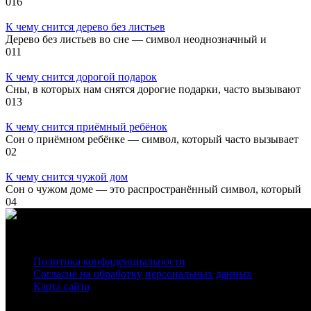
0
16
К чему снится дерево без листьев
Дерево без листьев во сне — символ неоднозначный и
0
11
К чему снится дорогой подарок
Сны, в которых нам снятся дорогие подарки, часто вызывают
0
13
К чему снится приёмный ребёнок
Сон о приёмном ребёнке — символ, который часто вызывает
0
2
К чему снится чужой дом
Сон о чужом доме — это распространённый символ, который
0
4
О нас
Политика конфиденциальности
Согласие на обработку персональных данных
Карта сайта
На нашем сайте используются cookie