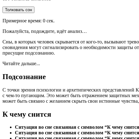
Толковать сон
Примерное время:
0
сек.
Пожалуйста, подождите, идёт анализ…
Сны, в которых человек скрывается от кого-то, вызывают тре
сновидения могут сигнализировать о необходимости защиты о
присущие подсознанию.
Читайте дальше...
Подсознание
С точки зрения психологии и архетипических представлений К
с чем-то пугающим. Это может быть отражением защитных меха
может быть связано с желанием скрыть свои истинные чувства,
К чему снится
Ситуация во сне связанная с символом “К чему снится
Ситуация во сне связанная с символом “К чему снится
Ситуация во сне связанная с символом “К чему снится