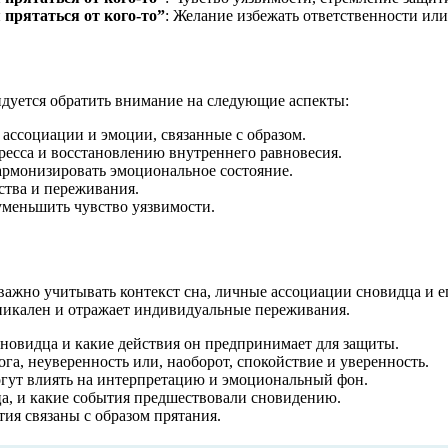
 прятаться от кого-то”
: Желание избежать ответственности ил
ндуется обратить внимание на следующие аспекты:
ассоциации и эмоции, связанные с образом.
тресса и восстановлению внутреннего равновесия.
армонизировать эмоциональное состояние.
ства и переживания.
 уменьшить чувство уязвимости.
” важно учитывать контекст сна, личные ассоциации сновидца и
уникален и отражает индивидуальные переживания.
сновидца и какие действия он предпринимает для защиты.
ога, неуверенность или, наоборот, спокойствие и уверенность.
могут влиять на интерпретацию и эмоциональный фон.
ца, и какие события предшествовали сновидению.
ия связаны с образом прятания.