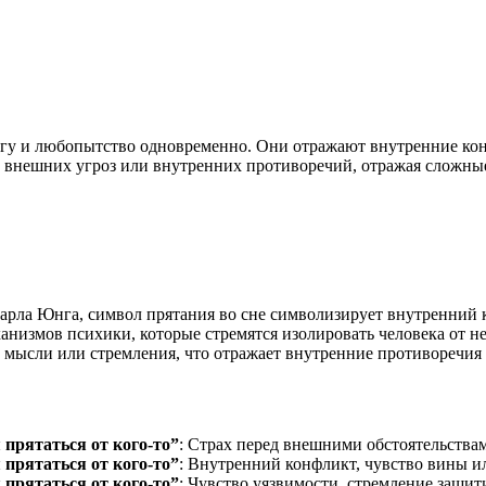
вогу и любопытство одновременно. Они отражают внутренние кон
т внешних угроз или внутренних противоречий, отражая сложны
арла Юнга, символ прятания во сне символизирует внутренний 
низмов психики, которые стремятся изолировать человека от н
 мысли или стремления, что отражает внутренние противоречия 
 прятаться от кого-то”
: Страх перед внешними обстоятельства
 прятаться от кого-то”
: Внутренний конфликт, чувство вины и
 прятаться от кого-то”
: Чувство уязвимости, стремление защит