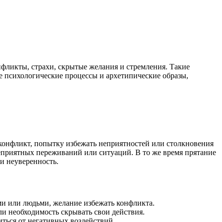
фликты, страхи, скрытые желания и стремления. Такие
е психологические процессы и архетипические образы,
конфликт, попытку избежать неприятностей или столкновения
еприятных переживаний или ситуаций. В то же время прятание
и неуверенность.
ми или людьми, желание избежать конфликта.
ли необходимость скрывать свои действия.
иться от негативных воздействий.