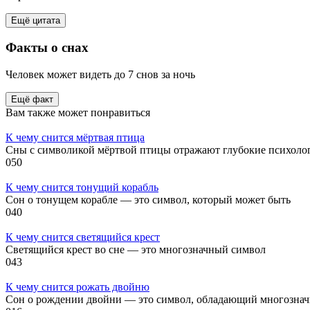
Ещё цитата
Факты
о снах
Человек может видеть до 7 снов за ночь
Ещё факт
Вам также может понравиться
К чему снится мёртвая птица
Сны с символикой мёртвой птицы отражают глубокие психоло
0
50
К чему снится тонущий корабль
Сон о тонущем корабле — это символ, который может быть
0
40
К чему снится светящийся крест
Светящийся крест во сне — это многозначный символ
0
43
К чему снится рожать двойню
Сон о рождении двойни — это символ, обладающий многозна