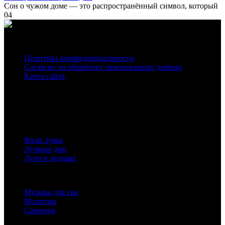
Сон о чужом доме — это распространённый символ, который
0
4
О нас
Политика конфиденциальности
Согласие на обработку персональных данных
Карта сайта
На нашем сайте используются cookie
для сбора статистической информации.
Сайт может содержать контент, не предназначенный для лиц младше 16-ти лет.
Луна
Фазы луны
Лунные дни
Луна в зодиаке
Полезная информация
Музыка для сна
Молитвы
Сонники