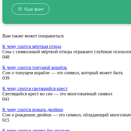
Ещё факт
Вам также может понравиться
К чему снится мёртвая птица
Сны с символикой мёртвой птицы отражают глубокие психоло
0
48
К чему снится тонущий корабль
Сон о тонущем корабле — это символ, который может быть
0
39
К чему снится светящийся крест
Светящийся крест во сне — это многозначный символ
0
41
К чему снится рожать двойню
Сон о рождении двойни — это символ, обладающий многозна
0
15
К чему снится дерево без листьев