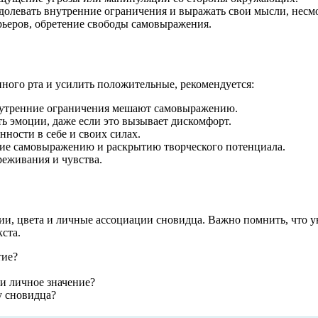
одолевать внутренние ограничения и выражать свои мысли, несмо
рьеров, обретение свободы самовыражения.
нного рта и усилить положительные, рекомендуется:
внутренние ограничения мешают самовыражению.
ть эмоции, даже если это вызывает дискомфорт.
ности в себе и своих силах.
ие самовыражению и раскрытию творческого потенциала.
реживания и чувства.
ии, цвета и личные ассоциации сновидца. Важно помнить, что у
ста.
тие?
ни личное значение?
у сновидца?