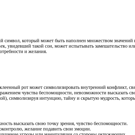
 символ, который может быть наполнен множеством значений и 
, увидевший такой сон, может испытывать замешательство или т
потребности и желания.
заклеенный рот может символизировать внутренний конфликт, 
ражением чувства беспомощности, невозможности высказать сво
мой), символизируя интуицию, тайну и скрытую мудрость, которы
жность высказать свою точку зрения, чувство беспомощности.
моконтролю, желание подавить свои эмоции.
ощущение угрозы или манипуляции со стороны окружающих.