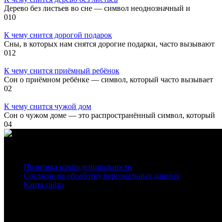
Дерево без листьев во сне — символ неоднозначный и
0
10
К чему снится дорогой подарок
Сны, в которых нам снятся дорогие подарки, часто вызывают
0
12
К чему снится приёмный ребёнок
Сон о приёмном ребёнке — символ, который часто вызывает
0
2
К чему снится чужой дом
Сон о чужом доме — это распространённый символ, который
0
4
О нас
Политика конфиденциальности
Согласие на обработку персональных данных
Карта сайта
На нашем сайте используются cookie
для сбора статистической информации.
Сайт может содержать контент, не предназначенный для лиц младше 16-ти лет.