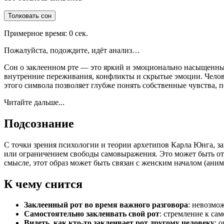
Толковать сон
Примерное время:
0
сек.
Пожалуйста, подождите, идёт анализ…
Сон о заклеенном рте — это яркий и эмоционально насыщенный
внутренние переживания, конфликты и скрытые эмоции. Человек
этого символа позволяет глубже понять собственные чувства, 
Читайте дальше...
Подсознание
С точки зрения психологии и теории архетипов Карла Юнга, 
или ограничением свободы самовыражения. Это может быть от
смысле, этот образ может быть связан с женским началом (ани
К чему снится
Заклеенный рот во время важного разговора
: невозмо
Самостоятельно заклеивать свой рот
: стремление к са
Видеть, как кто-то заклеивает рот другому человеку
: 