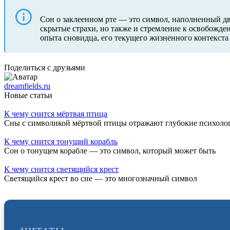
Сон о заклеенном рте — это символ, наполненный д
скрытые страхи, но также и стремление к освобожден
опыта сновидца, его текущего жизненного контекста
Поделиться с друзьями
dreamfields.ru
Новые статьи
К чему снится мёртвая птица
Сны с символикой мёртвой птицы отражают глубокие психоло
К чему снится тонущий корабль
Сон о тонущем корабле — это символ, который может быть
К чему снится светящийся крест
Светящийся крест во сне — это многозначный символ