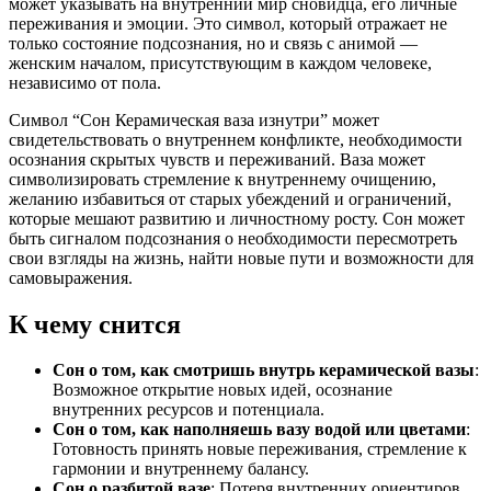
может указывать на внутренний мир сновидца, его личные
переживания и эмоции. Это символ, который отражает не
только состояние подсознания, но и связь с анимой —
женским началом, присутствующим в каждом человеке,
независимо от пола.
Символ “Сон Керамическая ваза изнутри” может
свидетельствовать о внутреннем конфликте, необходимости
осознания скрытых чувств и переживаний. Ваза может
символизировать стремление к внутреннему очищению,
желанию избавиться от старых убеждений и ограничений,
которые мешают развитию и личностному росту. Сон может
быть сигналом подсознания о необходимости пересмотреть
свои взгляды на жизнь, найти новые пути и возможности для
самовыражения.
К чему снится
Сон о том, как смотришь внутрь керамической вазы
:
Возможное открытие новых идей, осознание
внутренних ресурсов и потенциала.
Сон о том, как наполняешь вазу водой или цветами
:
Готовность принять новые переживания, стремление к
гармонии и внутреннему балансу.
Сон о разбитой вазе
: Потеря внутренних ориентиров,