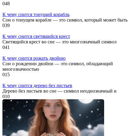
0
48
К чему снится тонущий корабль
Сон о тонущем корабле — это символ, который может быть
0
39
К чему снится светящийся крест
Светящийся крест во сне — это многозначный символ
0
41
К чему снится рожать двойню
Сон о рождении двойни — это символ, обладающий
многозначностью
0
15
К чему снится дерево без листьев
Дерево без листьев во сне — символ неоднозначный и
0
10